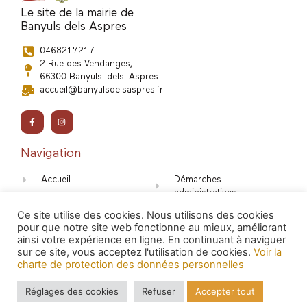
Le site de la mairie de
Banyuls dels Aspres
0468217217
2 Rue des Vendanges,
66300 Banyuls-dels-Aspres
accueil@banyulsdelsaspres.fr
Navigation
Accueil
Démarches
administratives
Carte
Ce site utilise des cookies. Nous utilisons des cookies
Ecole
Agenda - Actus
pour que notre site web fonctionne au mieux, améliorant
Mentions légales
ainsi votre expérience en ligne. En continuant à naviguer
Horaires mairie
sur ce site, vous acceptez l'utilisation de cookies.
Voir la
charte de protection des données personnelles
Réglages des cookies
Refuser
Accepter tout
© 2022 TOUT DROITS RESERVES